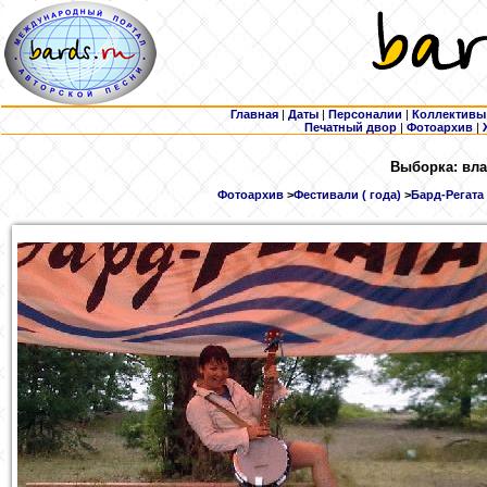
Главная
|
Даты
|
Персоналии
|
Коллективы
Печатный двор
|
Фотоархив
|
Выборка: вла
Фотоархив
>
Фестивали ( года)
>
Бард-Регата 