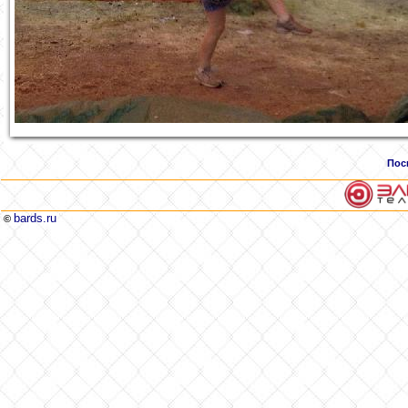
Пос
bards.ru
©