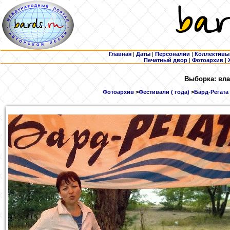
Главная
|
Даты
|
Персоналии
|
Коллективы
Печатный двор
|
Фотоархив
|
Выборка: вла
Фотоархив
>
Фестивали ( года)
>
Бард-Регата 