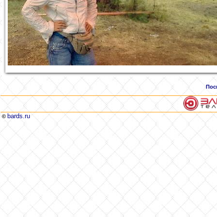
Пос
bards.ru
©