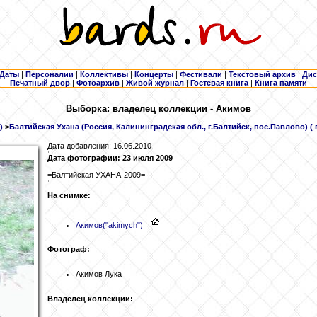
Даты
|
Персоналии
|
Коллективы
|
Концерты
|
Фестивали
|
Текстовый архив
|
Дис
Печатный двор
|
Фотоархив
|
Живой журнал
|
Гостевая книга
|
Книга памяти
Выборка: владелец коллекции - Акимов
)
>
Балтийская Ухана (Россия, Калининградская обл., г.Балтийск, пос.Павлово) ( 
Дата добавления: 16.06.2010
Дата фотографии: 23 июля 2009
=Балтийская УХАНА-2009=
На снимке:
Акимов
("akimych")
Фотограф:
Акимов Лука
Владелец коллекции: