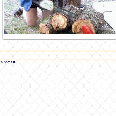
bards.ru
©