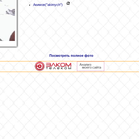
Акимов
("akimych")
Посмотреть полное фото