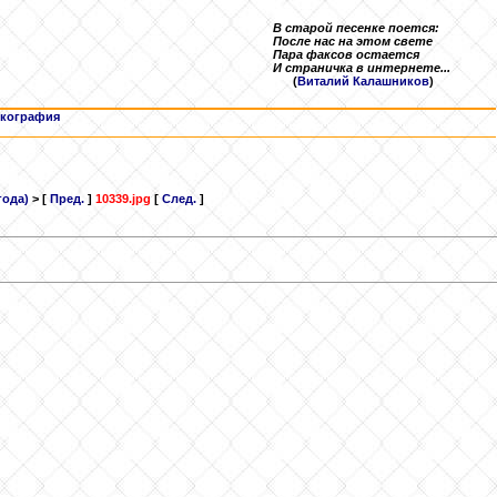
В старой песенке поется:
После нас на этом свете
Пара факсов остается
И страничка в интернете...
(
Виталий Калашников
)
кография
года)
> [
Пред.
]
10339.jpg
[
След.
]