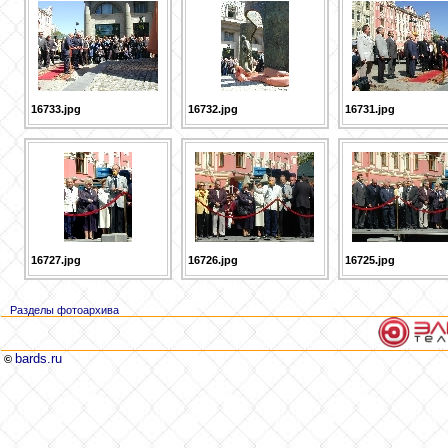
16733.jpg
16732.jpg
16731.jpg
16727.jpg
16726.jpg
16725.jpg
Разделы фотоархива
bards.ru
©