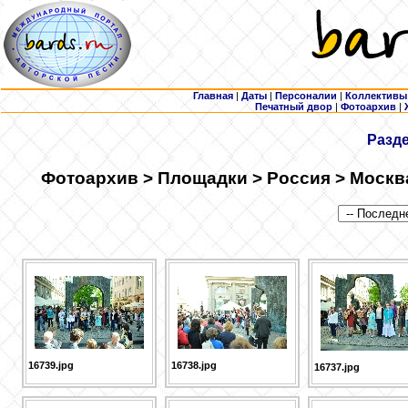
Главная
|
Даты
|
Персоналии
|
Коллективы
Печатный двор
|
Фотоархив
|
Разд
Фотоархив > Площадки > Россия > Москв
16739.jpg
16738.jpg
16737.jpg