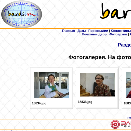
Главная
|
Даты
|
Персоналии
|
Коллективы
Печатный двор
|
Фотоархив
|
Разд
Фотогалерея. На фото
18833.jpg
18834.jpg
1883
Р