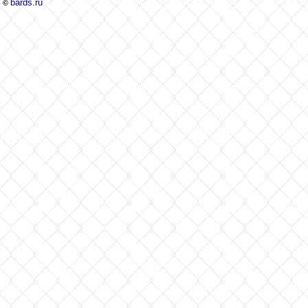
bards.ru
©