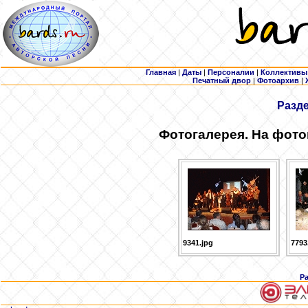
Главная
|
Даты
|
Персоналии
|
Коллективы
Печатный двор
|
Фотоархив
|
Разд
Фотогалерея. На фото
9341.jpg
7793
Р