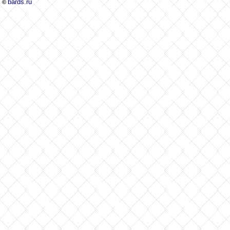
bards.ru
©