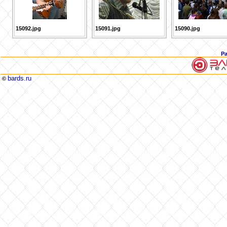
15092.jpg
15091.jpg
15090.jpg
Р
bards.ru
©