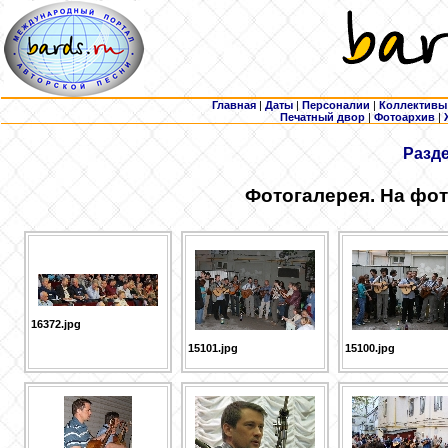
Главная
|
Даты
|
Персоналии
|
Коллективы
Печатный двор
|
Фотоархив
|
Разд
Фотогалерея. На фот
16372.jpg
15101.jpg
15100.jpg