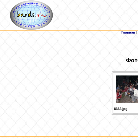
Главная
|
Фот
8362.jpg