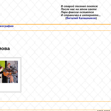
В старой песенке поется:
После нас на этом свете
Пара факсов остается
И страничка в интернете...
(
Виталий Калашников
)
кография
мова