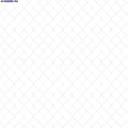
bards.ru
©