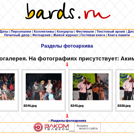
Даты
|
Персоналии
|
Коллективы
|
Концерты
|
Фестивали
|
Текстовый архив
|
Дис
Печатный двор
|
Фотоархив
|
Живой журнал
|
Гостевая книга
|
Книга памяти
Разделы фотоархива
огалерея. На фотографиях присутствует: Аки
1
8346.jpg
8340.jpg
8339.jpg
1
Разделы фотоархива