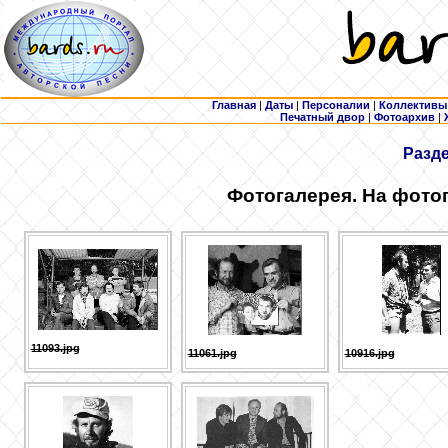
Главная
|
Даты
|
Персоналии
|
Коллективы
Печатный двор
|
Фотоархив
|
Разд
Фотогалерея. На фото
11093.jpg
11061.jpg
10916.jpg