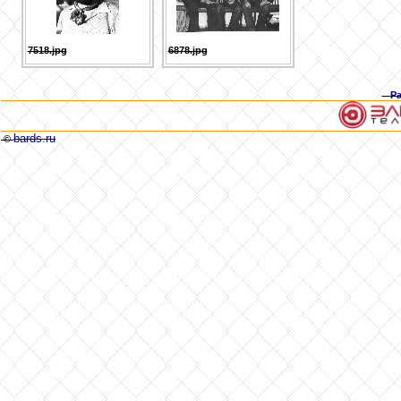
7518.jpg
6878.jpg
Р
bards.ru
©