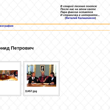
В старой песенке поется:
После нас на этом свете
Пара факсов остается
И страничка в интернете...
(
Виталий Калашников
)
кография
нид Петрович
11457.jpg