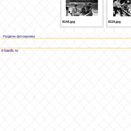
8144.jpg
8119.jpg
Разделы фотоархива
bards.ru
©