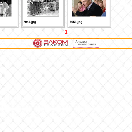
7947.jpg
7651.jpg
1