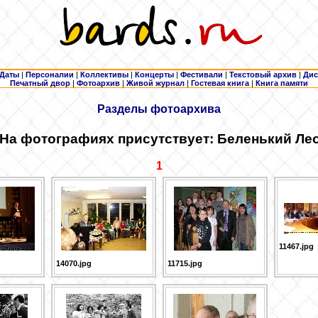
Даты
|
Персоналии
|
Коллективы
|
Концерты
|
Фестивали
|
Текстовый архив
|
Дис
Печатный двор
|
Фотоархив
|
Живой журнал
|
Гостевая книга
|
Книга памяти
Разделы фотоархива
 На фотографиях присутствует: Беленький
Лео
1
11467.jpg
14070.jpg
11715.jpg