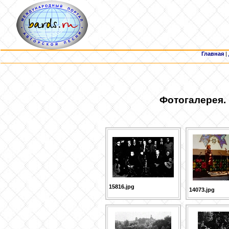
Главная
|
Фотогалерея.
15816.jpg
14073.jpg