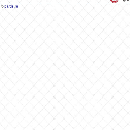
bards.ru
©