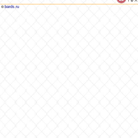
bards.ru
©