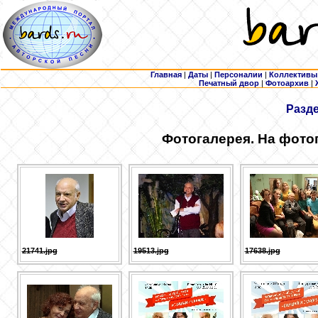
Главная
|
Даты
|
Персоналии
|
Коллективы
Печатный двор
|
Фотоархив
|
Разд
Фотогалерея. На фото
21741.jpg
19513.jpg
17638.jpg