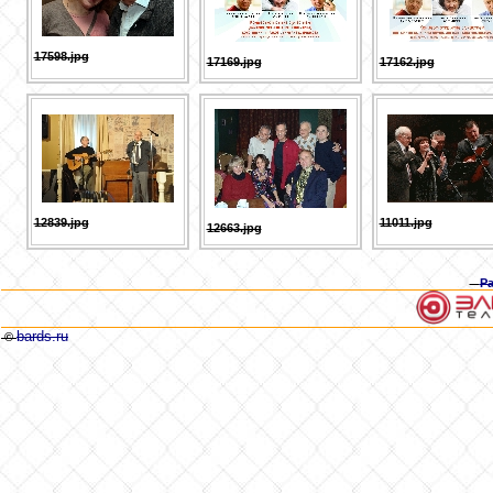
17598.jpg
17169.jpg
17162.jpg
12839.jpg
11011.jpg
12663.jpg
Р
bards.ru
©