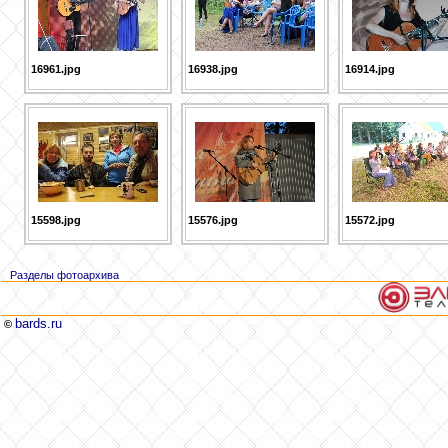
16961.jpg
16938.jpg
16914.jpg
15598.jpg
15576.jpg
15572.jpg
Разделы фотоархива
bards.ru
©