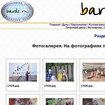
Главная
|
Даты
|
Персоналии
|
Коллективы
Печатный двор
|
Фотоархив
|
Разд
Фотогалерея. На фотографиях п
17078.jpg
17034.jpg
17020.jpg