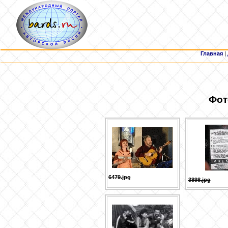
Главная
|
Фот
6479.jpg
3898.jpg