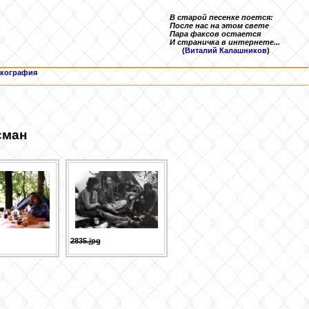
В старой песенке поется:
После нас на этом свете
Пара факсов остается
И страничка в интернете...
(
Виталий Калашников
)
кография
сман
2835.jpg