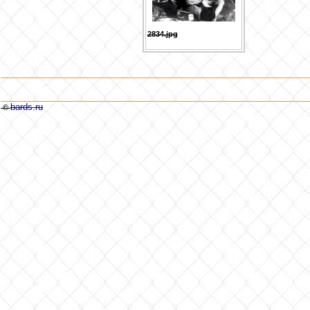
2834.jpg
bards.ru
©