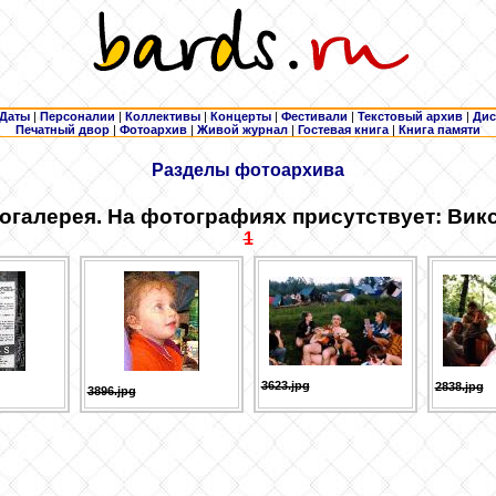
Даты
|
Персоналии
|
Коллективы
|
Концерты
|
Фестивали
|
Текстовый архив
|
Дис
Печатный двор
|
Фотоархив
|
Живой журнал
|
Гостевая книга
|
Книга памяти
Разделы фотоархива
огалерея. На фотографиях присутствует: Вик
1
3623.jpg
2838.jpg
3896.jpg