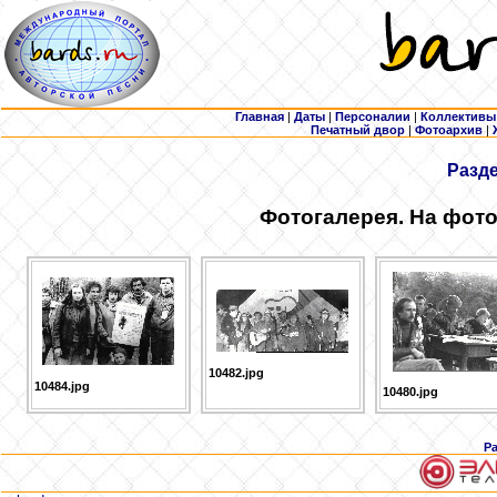
Главная
|
Даты
|
Персоналии
|
Коллективы
Печатный двор
|
Фотоархив
|
Разд
Фотогалерея. На фото
10482.jpg
10484.jpg
10480.jpg
Р