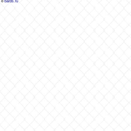
bards.ru
©