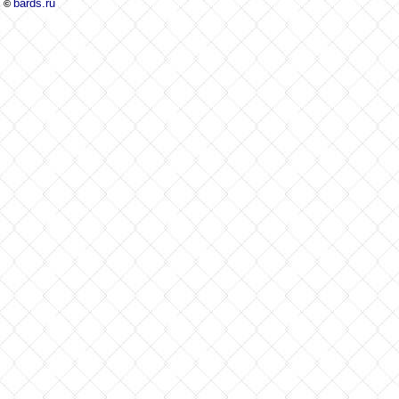
bards.ru
©