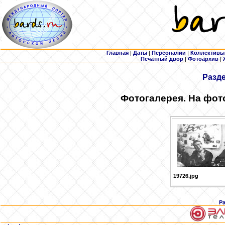
Главная
|
Даты
|
Персоналии
|
Коллективы
Печатный двор
|
Фотоархив
|
Разд
Фотогалерея. На фот
19726.jpg
Р