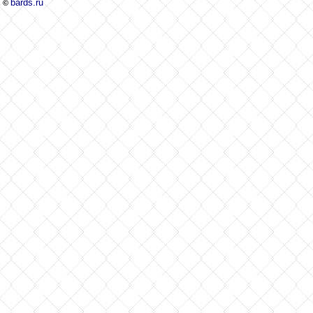
bards.ru
©