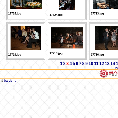
17725.jpg
17723.jpg
17724.jpg
17718.jpg
17719.jpg
17716.jpg
1
2
3
4
5
6
7
8
9
10
11
12
13
14
Р
bards.ru
©