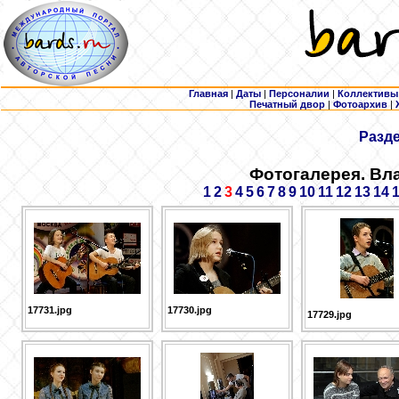
Главная
|
Даты
|
Персоналии
|
Коллективы
Печатный двор
|
Фотоархив
|
Разд
Фотогалерея. Вл
1
2
3
4
5
6
7
8
9
10
11
12
13
14
17731.jpg
17730.jpg
17729.jpg