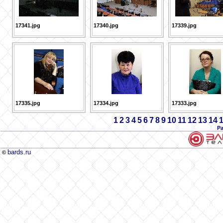
17341.jpg
17340.jpg
17339.jpg
17335.jpg
17334.jpg
17333.jpg
1
2
3
4
5
6
7
8
9
10
11
12
13
14
Р
bards.ru
©