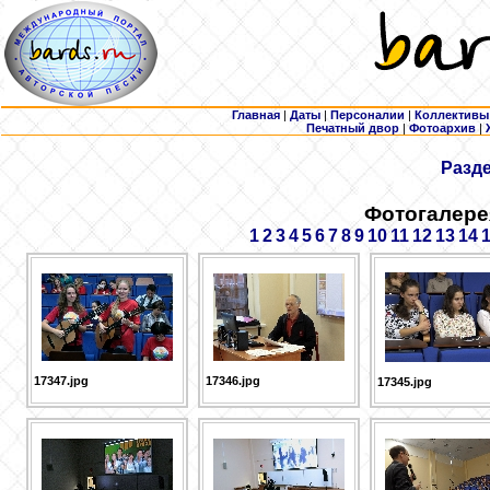
Главная
|
Даты
|
Персоналии
|
Коллективы
Печатный двор
|
Фотоархив
|
Разд
Фотогалере
1
2
3
4
5
6
7
8
9
10
11
12
13
14
17347.jpg
17346.jpg
17345.jpg