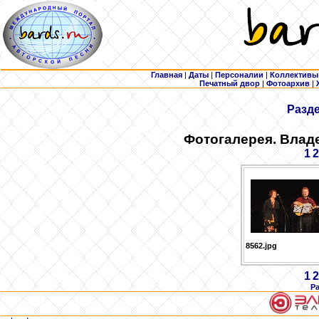
Главная
|
Даты
|
Персоналии
|
Коллективы
Печатный двор
|
Фотоархив
|
Разд
Фотогалерея. Влад
1
2
8562.jpg
1
2
Р