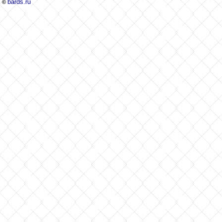
bards.ru
©