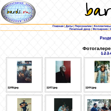
Главная
|
Даты
|
Персоналии
|
Коллективы
Печатный двор
|
Фотоархив
|
Разд
Фотогалерея
1
2
3
1249.jpg
1247.jpg
1244.jpg