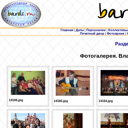
Главная
|
Даты
|
Персоналии
|
Коллективы
Печатный двор
|
Фотоархив
|
Разд
Фотогалерея. Вл
14166.jpg
14165.jpg
14164.jpg