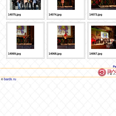
14075.jpg
14074.jpg
14073.jpg
14069.jpg
14068.jpg
14067.jpg
Р
bards.ru
©