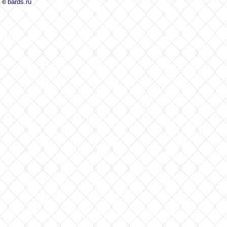
bards.ru
©