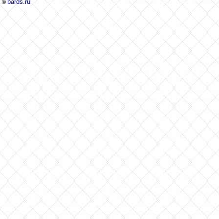
bards.ru
©