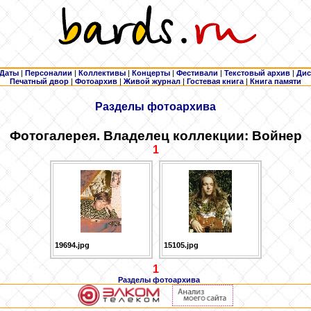
Даты
|
Персоналии
|
Коллективы
|
Концерты
|
Фестивали
|
Текстовый архив
|
Дис
Печатный двор
|
Фотоархив
|
Живой журнал
|
Гостевая книга
|
Книга памяти
Разделы фотоархива
Фотогалерея. Владелец коллекции: Войнер
1
19694.jpg
15105.jpg
1
Разделы фотоархива