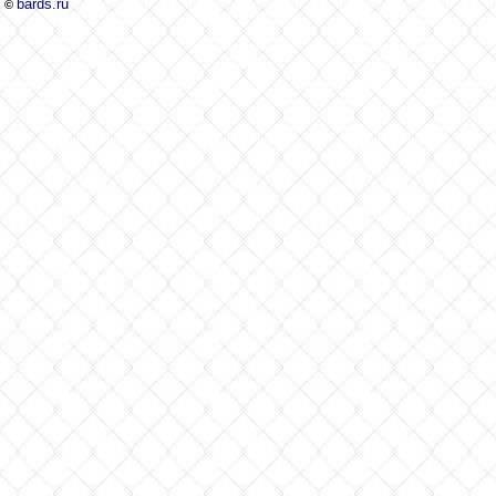
bards.ru
©