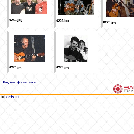
6230.jpg
6229.jpg
6228.jpg
6224.jpg
6223.jpg
Разделы фотоархива
bards.ru
©