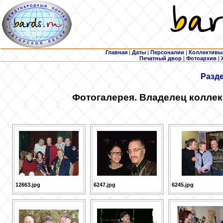
Главная
|
Даты
|
Персоналии
|
Коллективы
Печатный двор
|
Фотоархив
|
Разд
Фотогалерея. Владелец коллек
12663.jpg
6247.jpg
6245.jpg