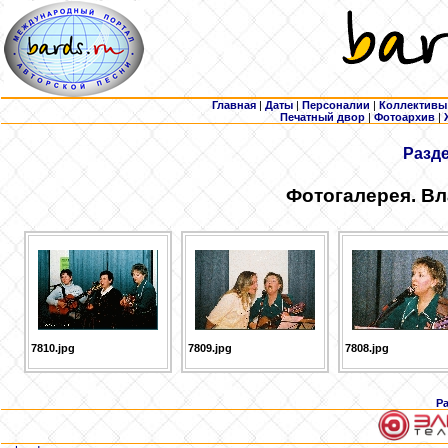
Главная
|
Даты
|
Персоналии
|
Коллективы
Печатный двор
|
Фотоархив
|
Разд
Фотогалерея. Вл
7810.jpg
7809.jpg
7808.jpg
Р