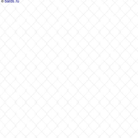
bards.ru
©