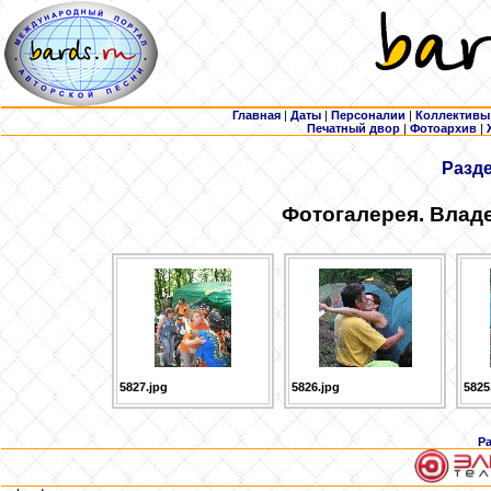
Главная
|
Даты
|
Персоналии
|
Коллективы
Печатный двор
|
Фотоархив
|
Разд
Фотогалерея. Влад
5827.jpg
5826.jpg
5825
Р