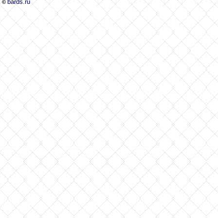
bards.ru
©