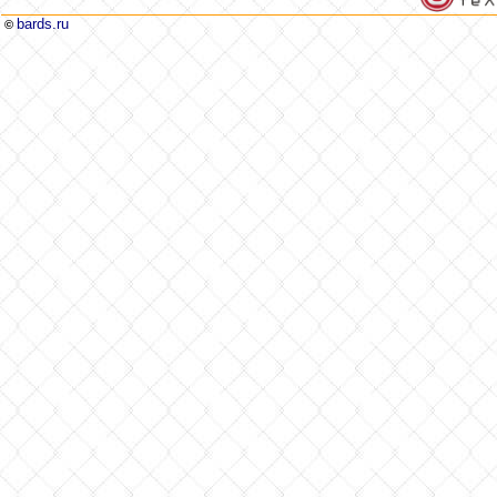
bards.ru
©