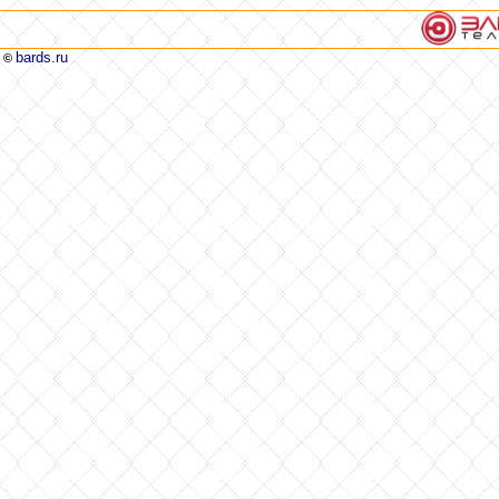
bards.ru
©