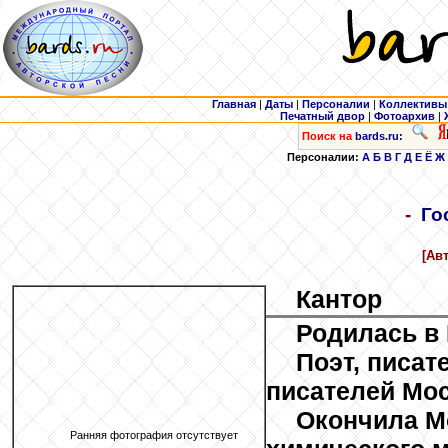
Главная
|
Даты
|
Персоналии
|
Коллективы
Печатный двор
|
Фотоархив
|
Поиск на
bards.ru:
Персоналии:
А
Б
В
Г
Д
Е
Ё
Ж
-
Го
[Авт
Кантор
Родилась в
Поэт, писат
писателей Мо
Окончила М
Ранняя фотография отсутствует