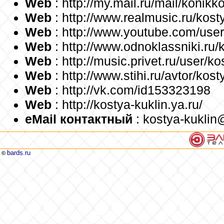
Web
: http://my.mail.ru/mail/konikko
Web
: http://www.realmusic.ru/kost
Web
: http://www.youtube.com/user
Web
: http://www.odnoklassniki.ru/
Web
: http://music.privet.ru/user/ko
Web
: http://www.stihi.ru/avtor/kost
Web
: http://vk.com/id153323198
Web
: http://kostya-kuklin.ya.ru/
еMail контактный
: kostya-kuklin
bards.ru
©