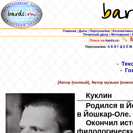
Главная
|
Даты
|
Персоналии
|
Коллективы
Печатный двор
|
Фотоархив
|
Поиск на
bards.ru:
Персоналии:
А
Б
В
Г
Д
Е
Ё
Ж
-
Тек
-
Го
[Автор (полный), Автор музыки (композ
Куклин
Родился в Й
в Йошкар-Оле.
Окончил ист
филологически