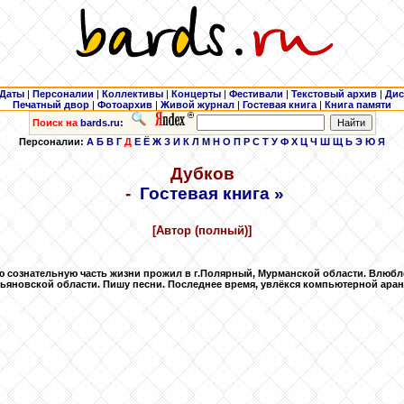
Даты
|
Персоналии
|
Коллективы
|
Концерты
|
Фестивали
|
Текстовый архив
|
Дис
Печатный двор
|
Фотоархив
|
Живой журнал
|
Гостевая книга
|
Книга памяти
Поиск на
bards.ru:
Персоналии:
А
Б
В
Г
Д
Е
Ё
Ж
З
И
К
Л
М
Н
О
П
Р
С
Т
У
Ф
Х
Ц
Ч
Ш
Щ
Ь
Э
Ю
Я
Дубков
-
Гостевая книга »
[Автор (полный)]
 сознательную часть жизни прожил в г.Полярный, Мурманской области. Влюбл
льяновской области. Пишу песни. Последнее время, увлёкся компьютерной ара