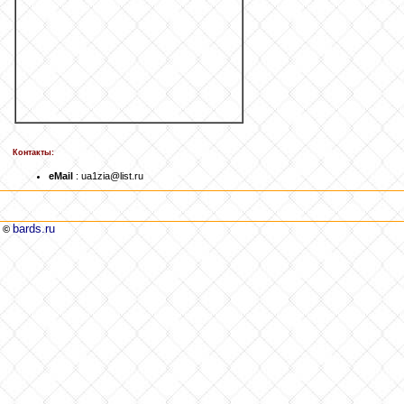
Контакты:
eMail
: ua1zia@list.ru
bards.ru
©