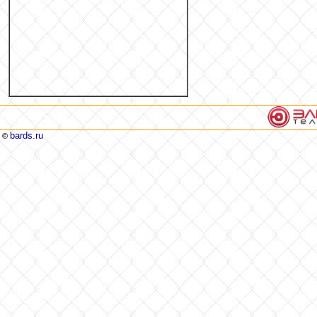
bards.ru
©