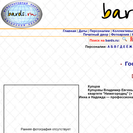
Главная
|
Даты
|
Персоналии
|
Коллективы
Печатный двор
|
Фотоархив
|
Поиск на
bards.ru:
Персоналии:
А
Б
В
Г
Д
Е
Ё
Ж
-
Го
Купцов
Купцовы Владимир Евгенье
квартете "Нижегородец" (+
Инна и Надежда — профессиона
Ранняя фотография отсутствует