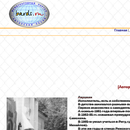
Главная
|
[Автор
Лаушкин
Исполнитель, есть и собственн
В детстве занимался разными в
Первое знакомство с самодеяте
А осенью 1981 года впервые поп
В 1983-85 гг. осваивал премуд
Самохина.
В 1985-м уехал учиться в Ригу,
Михайлов).
В эти же годы в стенах Рижско