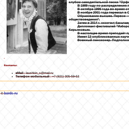
клубом самодеятельной песни "Орфе
В 1989 году по распределению п
В октябре 1999 года во время 
В ноябре 2001 года переехал в 
Образование высшее. Первое — 
обществоведения".
Затем в 2014 г. окончил бакала
Дипломант фестивалей "Изборска
Кирьяновым.
В настоящее время преподаёт п
Имеет 13 опубликованных научны
Военный пенсионер. Подполков
Контакты:
eMail
: laushkin_s@mail.ru
Телефон мобильный
: +7 (921) 305-59-53
bards.ru
©