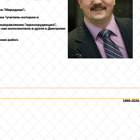
ни "Меридиан".
ии "учитель истории и
по направлению "юриспруденция".
) как исполнители в дуэте с Дмитрием
ких работ.
1996-2026