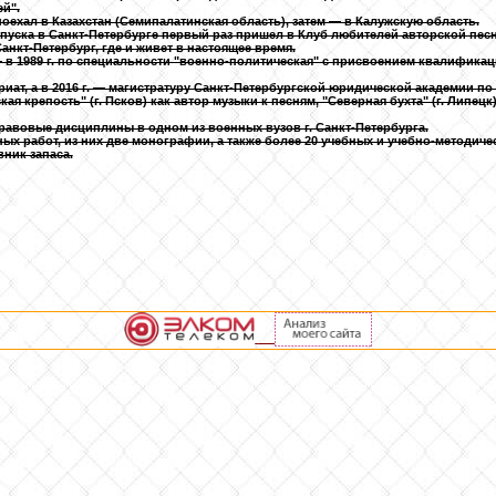
й".
оехал в Казахстан (Семипалатинская область), затем — в Калужскую область.
отпуска в Санкт-Петербурге первый раз пришел в Клуб любителей авторской пес
Санкт-Петербург, где и живет в настоящее время.
в 1989 г. по специальности "военно-политическая" с присвоением квалификац
вриат, а в 2016 г. — магистратуру Санкт-Петербургской юридической академии 
я крепость" (г. Псков) как автор музыки к песням, "Северная бухта" (г. Липецк
равовые дисциплины в одном из военных вузов г. Санкт-Петербурга.
х работ, из них две монографии, а также более 20 учебных и учебно-методичес
ник запаса.