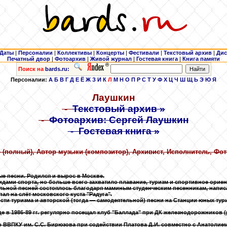
Даты
|
Персоналии
|
Коллективы
|
Концерты
|
Фестивали
|
Текстовый архив
|
Дис
Печатный двор
|
Фотоархив
|
Живой журнал
|
Гостевая книга
|
Книга памяти
Поиск на
bards.ru:
Персоналии:
А
Б
В
Г
Д
Е
Ё
Ж
З
И
К
Л
М
Н
О
П
Р
С
Т
У
Ф
Х
Ц
Ч
Ш
Щ
Ь
Э
Ю
Я
Лаушкин
-
Текстовый архив »
-
Фотоархив: Сергей Лаушкин
-
Гостевая книга »
 (полный), Автор музыки (композитор), Архивист, Исполнитель, Фот
ые песни. Родился и вырос в Москве.
идами спорта, но больше всего захватило плавание, туризм и спортивное орие
льной песней состоялось благодаря маминым студенческим песенникам, напис
ал на слёт московского куста "Радуга".
рости туризма и авторской (тогда — самодеятельной) песни на Станции юных ту
 где в 1986-89 гг. регулярно посещал клуб "Баллада" при ДК железнодорожников
го ВВПКУ им. С.С. Бирюзова при содействии Платова Д.И. совместно с Анатолие