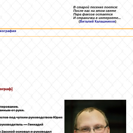
В старой песенке поется:
После нас на этом свете
Пара факсов остается
И страничка в интернете...
(
Виталий Калашников
)
кография
ограф]
нтирование.
анным от руки.
ристов под чутким руководством Юрия
 (руководитель — Геннадий
м Засухой основал и руководил