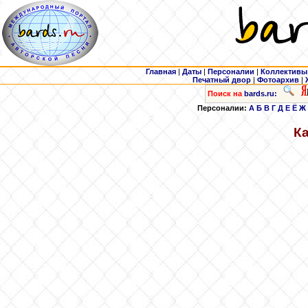
Главная
|
Даты
|
Персоналии
|
Коллективы
Печатный двор
|
Фотоархив
|
Поиск на
bards.ru:
Персоналии:
А
Б
В
Г
Д
Е
Ё
Ж
К