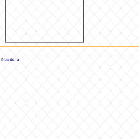
bards.ru
©