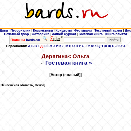
Даты
|
Персоналии
|
Коллективы
|
Концерты
|
Фестивали
|
Текстовый архив
|
Дис
Печатный двор
|
Фотоархив
|
Живой журнал
|
Гостевая книга
|
Книга памяти
Поиск на
bards.ru:
Персоналии:
А
Б
В
Г
Д
Е
Ё
Ж
З
И
К
Л
М
Н
О
П
Р
С
Т
У
Ф
Х
Ц
Ч
Ш
Щ
Ь
Э
Ю
Я
Дерягина
< Ольга
-
Гостевая книга »
[Автор (полный)]
, Пензенская область, Пенза]