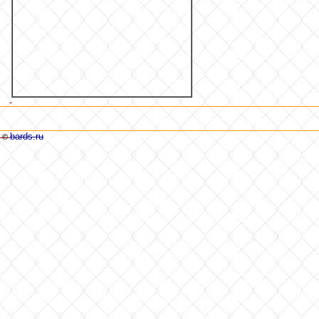
bards.ru
©