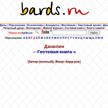
Даты
|
Персоналии
|
Коллективы
|
Концерты
|
Фестивали
|
Текстовый архив
|
Дис
Печатный двор
|
Фотоархив
|
Живой журнал
|
Гостевая книга
|
Книга памяти
Поиск на
bards.ru:
Персоналии:
А
Б
В
Г
Д
Е
Ё
Ж
З
И
К
Л
М
Н
О
П
Р
С
Т
У
Ф
Х
Ц
Ч
Ш
Щ
Ь
Э
Ю
Я
Данилин
-
Гостевая книга »
[Автор (полный), Жанр: бард-рок]