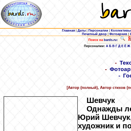
Главная
|
Даты
|
Персоналии
|
Коллективы
Печатный двор
|
Фотоархив
|
Поиск на
bards.ru:
Персоналии:
А
Б
В
Г
Д
Е
Ё
Ж
-
Тек
-
Фотоар
-
Го
[Автор (полный), Автор стихов (п
Шевчук
Однажды летом 1980 года Юрий Шевчук, дипломированный художник и поэт-самоучка, встретил четырех молодых людей... Так и началась группа "ДДТ", ставшая кошмаром для КГБ, "партейцев" и иже с ними, но в то же время ставшая одной из самых популярных групп в истории как советского, так и российского рока. По одной из версий название группы, несмотря на свою ядовитость, первоначально было весьма безобидно и расшифровывалось как "Дом детского творчества" — первое пристанище коллектива. Первыми музыкантами группы были Рустам Асанбаев, Геннадий Родин, Владимир Сигачев и Рустам Каримов. В дальнейшем группа не раз меняла состав, места проживания и отношения с "верхами", но ее гражданская позиция всегда оставалась неизменной. Как говорит сам Юрий Шевчук, группа никогда не была политической, но всегда оставалась верна своему гражданскому долгу. До 1982 года группа тихо существовала в Уфе, за неимением средств записи не производились. И так бы оно и продолжалось, если бы однажды весной 1982 года Геннадий Родин не принес вырезку из "Комсомольской правды" с упоминанием о проводившемся конкурсе "Золотой камертон". В течение последующих трех дней в страшной спешке на местной телестудии была подготовлена демонстрационная кассета. По ходу дела группа также записывает свой первый альбом "Свинья на радуге". К великому удивлению самих музыкантов, они получили главный приз на "Золотом камертоне" за песню "Не стреляй!". Это, к сожалению, на их судьбу не оказало никакого влияния. Месяцем позже группа дала первый концерт на публике в Уфимском нефтяном институте, где партийные лидеры остались в шоке от того, что они услышали и увидели. После этого популярность "ДДТ" стала расти прямо пропорционально неприязни, росшей к ним в органах. Альбом группы был объявлен запрещенным, а группа была вынуждена уйти в подполье. Во время участия в конкурсе "Золотой камертон" Шевчук познакомился с другой молодой командой — "Рок-сентябрь", работавшей в том же направлении. Следующий альбом был записан совместно с этой группой в Череповце и назывался "Компромисс". В мае 1983 года в рамках фестиваля "Рок за мир" группа "ДДТ" выступила на главной площадке страны — стадионе "Лужники". Программа транслировалась по ТВ, но выступление группы было вырезано из программы. На следующий год был выпущен их первый "классический" альбом "Периферия". После выпуска альбома группа была заклеймена в прессе как агент Ватикана, как кучка бездельников и так далее. Последствий было несколько: резко возросшая популярность группы в народе вкупе с резко возросшей неприязнью со стороны соответствующих органов. Лишенный возможности работать и просто существовать, Шевчук был вынужден покинуть Уфу. Следующий год он провел в Свердловске, играя в местной группе "Урфин Джюс", а в 1985 году переехал в Москву. В марте того же года Шевчук дал свой первый концерт в Ленинграде. В тяжелейших условиях, на частной квартире вместе с Сергеем Рыженко был записан акустический альбом "Москва. Жара". В том же году те же плюс Сигачев, Сергей Летов, Нияз Абдюшев и Сергей Рудой записали еще один альбом — "Время". Осенью 1985 года после серии прослушиваний Шевчук собрал новый костяк "ДДТ". В состав обновленной группы вошли Андрей Васильев (гитара, вокал), Вадим Курылев (бас, флейта, вокал) и Игорь Доценко (ударные). В апреле 1987 года к ним присоединился гитарист и скрипач Никита Зайцев. Весной того же года группа представила новую программу на V Ленинградском рок-фестивале, которая сделала "ДДТ" популярной. Позднее группа обрела клавишника "Зоопарка" Андрея Муратова и в этом составе приняла участие в рок-фестивалях в ряде подмосковных городов. В сентябре 1988 в группу пришел саксофонист Михаил Чернов, знаменитость общесоюзного масштаба, игравший с самыми разными группами и на самых разных площадках страны, от домов культуры до концертных залов. А летом 1988 года группа выступила на VI Ленинградском рок-фестивале и поехала в свой первый концертный тур по стране. Позднее на "Мелодии" была записана первая официально одобренная программа "Я получил эту роль", а песня, давшая название альбому, на долгое время стала гимном советского рок-движения. Здесь нужно сказать, что пластинка, выпущенная фирмой "Мелодия", разошлась тиражом около полутора миллионов экземпляров, а группа за это получила около 15 долларов. Возможно, это и подвигло группу на первый их выезд за границу. Группа выехала в США, а их пребывание в Лос-Анджелесе освещалось MTV. Последующие два года группа вела активную концертную жизнь, разъезжая с концертами по всей