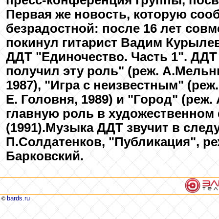
bards.ru
©