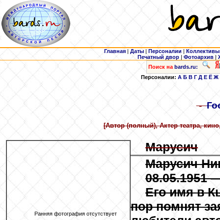
Главная
|
Даты
|
Персоналии
|
Коллективы
Печатный двор
|
Фотоархив
|
Поиск на
bards.ru:
Персоналии:
А
Б
В
Г
Д
Е
Ё
Ж
-
Го
[Автор (полный), Актер театра, кин
Марусич
Марусич Ни
08.05.1951 —
Его имя в К
пор помнят за
Ранняя фотография отсутствует