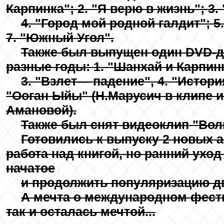
Карпинка"; 2. "Я верю в жизнь"; 3
4. "Город мой родной галдит"; 5
7. "Южный Угол".
Также был выпущен один DVD-ди
разные годы: 1. "Шанхай и Карпинк
3. "Взлет— падение", 4. "Истори
"Ооган Ыйы" (Н.Марусич в клипе 
Амановой).
Также был снят видеоклип "Вол
Готовились к выпуску 2 новых 
работа над книгой, но ранний ухо
начатое
и продолжить популяризацию дв
А мечта о международном фест
так и осталась мечтой...