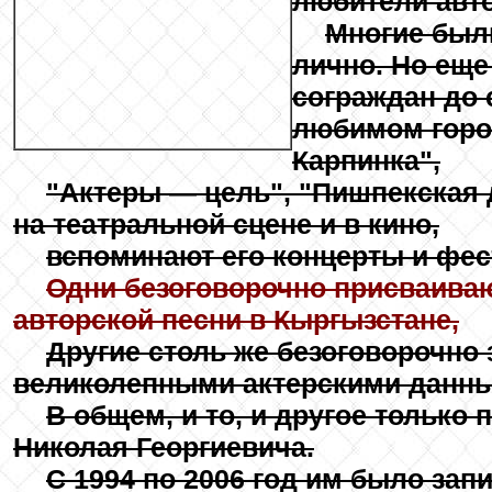
любители авто
Многие был
лично. Но еще
сограждан до 
любимом горо
Карпинка",
"Актеры — цель", "Пишпекская д
на театральной сцене и в кино,
вспоминают его концерты и фес
Одни безоговорочно присваиваю
авторской песни в Кыргызстане,
Другие столь же безоговорочно
великолепными актерскими данн
В общем, и то, и другое только 
Николая Георгиевича.
С 1994 по 2006 год им было зап