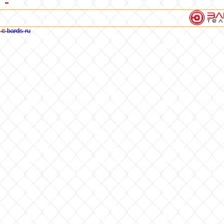
bards.ru
©