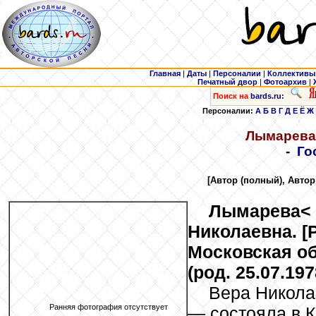
Главная
|
Даты
|
Персоналии
|
Коллективы
Печатный двор
|
Фотоархив
|
Поиск на
bards.ru:
Персоналии:
А
Б
В
Г
Д
Е
Ё
Ж
Лымарева
-
Го
[Автор (полный), Автор
Лымарева
<
Николаевна. [
Московская об
(род. 25.07.197
Вера Никол
Ранняя фотография отсутствует
— состояла в 