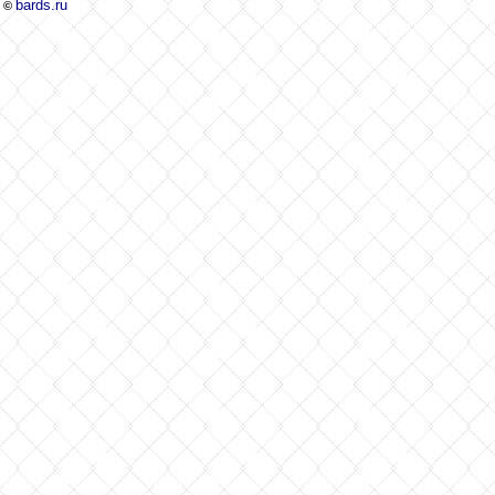
bards.ru
©