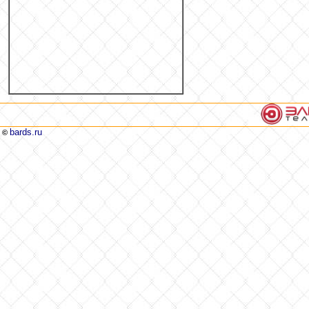
bards.ru
©