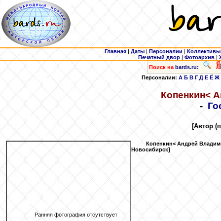
Главная
|
Даты
|
Персоналии
|
Коллективы
Печатный двор
|
Фотоархив
|
Поиск на
bards.ru:
Персоналии:
А
Б
В
Г
Д
Е
Ё
Ж
Копенкин
< 
-
Го
[Автор (
Копенкин
< Андрей Владим
Новосибирск]
Ранняя фотография отсутствует