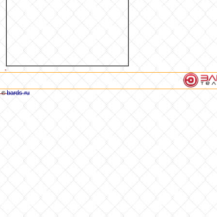
bards.ru
©