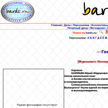
Главная
|
Даты
|
Персоналии
|
Коллективы
Печатный двор
|
Фотоархив
|
Поиск на
bards.ru:
Персоналии:
А
Б
В
Г
Д
Е
Ё
Ж
-
Го
[Журналист, Исслед
Карякин
КАРЯКИН Юрий Фёдорович (
Автор нескольких книг
и более ста печатных стат
и сопредседатель
Союза российских писателе
Высоцкого" была одной из пер
в высоцковедении.
Ранняя фотография отсутствует