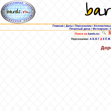
Главная
|
Даты
|
Персоналии
|
Коллективы
Печатный двор
|
Фотоархив
|
Поиск на
bards.ru:
Персоналии:
А
Б
В
Г
Д
Е
Ё
Ж
Дор