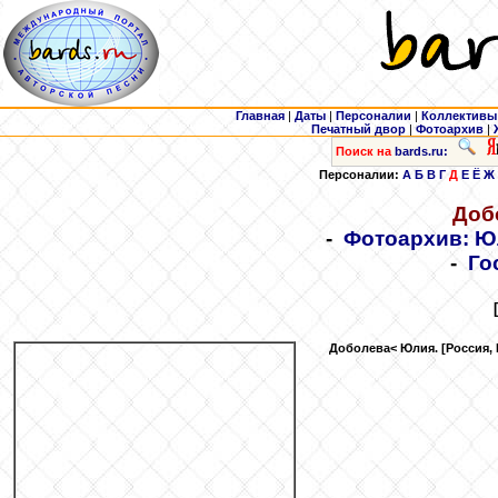
Главная
|
Даты
|
Персоналии
|
Коллективы
Печатный двор
|
Фотоархив
|
Поиск на
bards.ru:
Персоналии:
А
Б
В
Г
Д
Е
Ё
Ж
Доб
-
Фотоархив: Ю
-
Го
Доболева
< Юлия. [Россия,