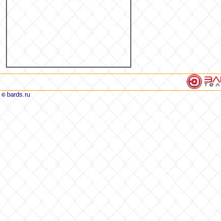
bards.ru
©