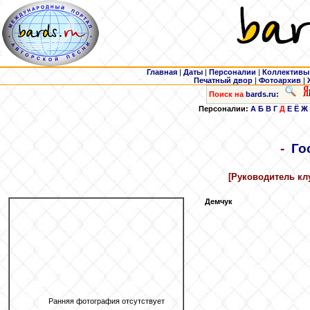
Главная
|
Даты
|
Персоналии
|
Коллективы
Печатный двор
|
Фотоархив
|
Поиск на
bards.ru:
Персоналии:
А
Б
В
Г
Д
Е
Ё
Ж
-
Го
[Руководитель кл
Демчук
Ранняя фотография отсутствует