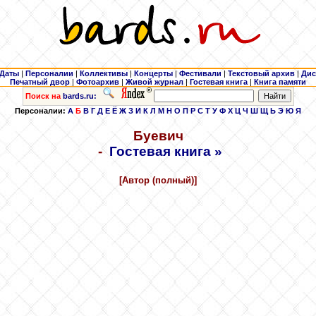
Даты
|
Персоналии
|
Коллективы
|
Концерты
|
Фестивали
|
Текстовый архив
|
Дис
Печатный двор
|
Фотоархив
|
Живой журнал
|
Гостевая книга
|
Книга памяти
Поиск на
bards.ru:
Персоналии:
А
Б
В
Г
Д
Е
Ё
Ж
З
И
К
Л
М
Н
О
П
Р
С
Т
У
Ф
Х
Ц
Ч
Ш
Щ
Ь
Э
Ю
Я
Буевич
-
Гостевая книга »
[Автор (полный)]