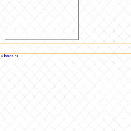
bards.ru
©