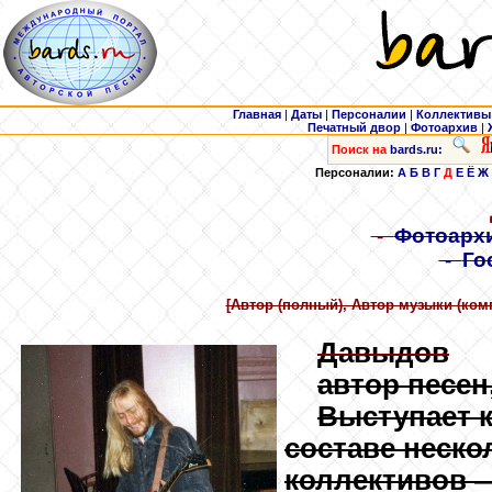
Главная
|
Даты
|
Персоналии
|
Коллективы
Печатный двор
|
Фотоархив
|
Поиск на
bards.ru:
Персоналии:
А
Б
В
Г
Д
Е
Ё
Ж
-
Фотоарх
-
Го
[Автор (полный), Автор музыки (ком
Давыдов
автор песен
Выступает к
составе неск
коллективов —