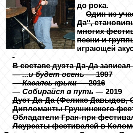
до рока.
Один из уча
Да", становив
многих фести
песни и групп
играющей акус
В составе дуэта Да-Да записал
—
...и будет осень
— 1997
—
Касаясь крыш
— 2016
—
Собирайся в путь
— 2019
Дуэт Да-Да
(Феликс Давыдов, С
Дипломанты Грушинского фест
Обладатели Гран-при фестивал
Лауреаты фестивалей в Коломе