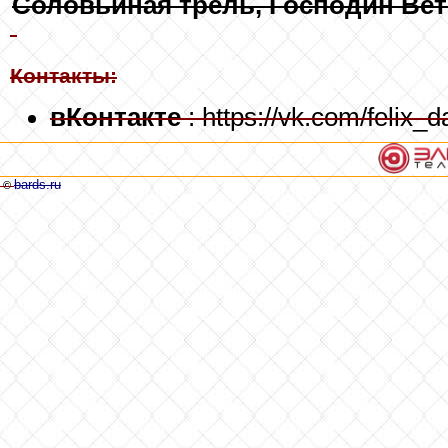
Соловьиная трель, Господин Вет
Контакты:
вКонтакте
: https://vk.com/felix_d
bards.ru
©