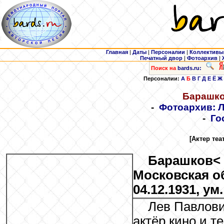
Главная
|
Даты
|
Персоналии
|
Коллективы
Печатный двор
|
Фотоархив
|
Поиск на
bards.ru:
Персоналии:
А
Б
В
Г
Д
Е
Ё
Ж
Барашк
-
Фотоархив: 
-
Го
[Актер теа
Барашков
<
Московская об
04.12.1931, ум.
Лев Павлов
актёр кино и т