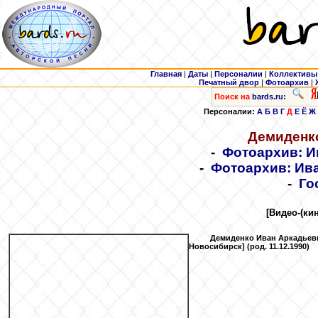
Главная
|
Даты
|
Персоналии
|
Коллективы
Печатный двор
|
Фотоархив
|
Поиск на
bards.ru:
Персоналии:
А
Б
В
Г
Д
Е
Ё
Ж
Демиденк
-
Фотоархив: И
-
Фотоархив: Ив
-
Го
[Видео-(ки
Демиденко
Иван Аркадьеви
Новосибирск] (род. 11.12.1990)